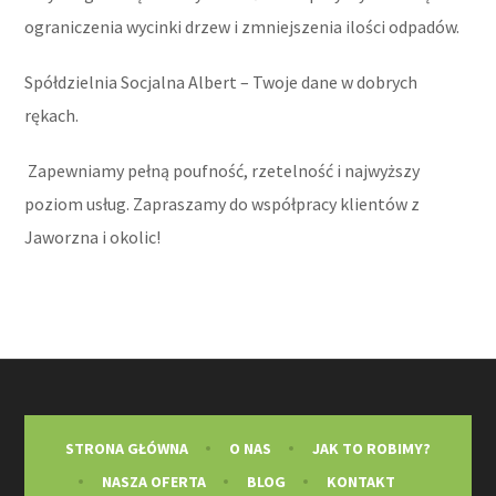
ograniczenia wycinki drzew i zmniejszenia ilości odpadów.
Spółdzielnia Socjalna Albert – Twoje dane w dobrych
rękach.
Zapewniamy pełną poufność, rzetelność i najwyższy
poziom usług. Zapraszamy do współpracy klientów z
Jaworzna i okolic!
STRONA GŁÓWNA
O NAS
JAK TO ROBIMY?
NASZA OFERTA
BLOG
KONTAKT